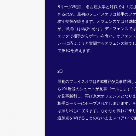
Bリーグ2戦目、名古屋大学と対戦です！応
きるのか。最初のフェイスオフは相手のフ
攻守交替が続きます。オフェンスでは#12柚
が、得点には結びつかず。ディフェンスではゴー
ェックで相手からボールを奪い、オフェン
レーに応えようと奮闘するオフェンス陣でし
で第1Qを終えます。
2Q
最初のフェイスオフは#10柑谷が見事勝利し
ら#91岩谷のシュートが見事ゴールします！
が見事勝利し、再び京大オフェンスとなります
相手ゴーリーにセーブされてしまいます。
は振り出しに戻ります。なかなか流れに乗
追加点を挙げることのないままスコア1-1で