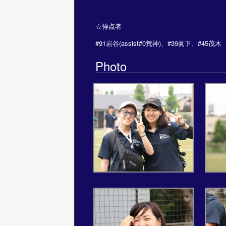
☆得点者
#91岩谷(assist#0荒神)、#39眞下、#45茂木
Photo