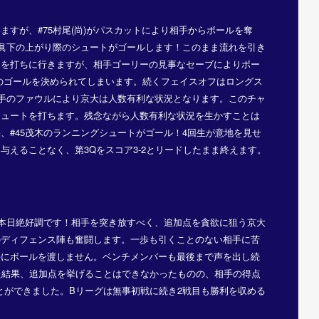
すが、#75村尾(尚)がパスカットにより相手からボールを奪
9眞下の上がり際のシュートがゴールします！このまま流れを引き
トを打ちに行きますが、相手ゴーリーの見事なセーブによりボー
のゴールを決められてしまいます。続くフェイスオフはロングス
相手のファウルにより京大は人数有利な状況となります。このチャ
シュートを打ちます。残念ながら人数有利な状況を生かすことは
、#45茂木のランニングシュートがゴール！4回生が意地を見せ
与えることなく、第3Qをスコア3-2とリードしたまま終えます。
、本日絶好調です！相手を突き放すべく、追加点を貪欲に狙う京大
のディフェンス陣も奮闘します。一歩も引くことのない相手に苦
手にボールを渡しません。ベンチメンバーも最後まで声を出し続
た結果、追加点を挙げることはできなかったものの、相手の得点
ことができました。Bリーグは無事初戦に続き2戦目も勝利を収める