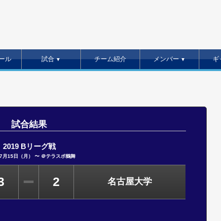
ール
試合
チーム紹介
メンバー
ギ
▼
▼
試合結果
2019 Bリーグ戦
年7月15日（月） 〜 ＠テラスポ鶴舞
3
2
名古屋大学