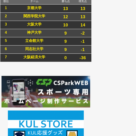
順位
チーム
勝ち点
得失点
1
京都大学
13
13
2
関西学院大学
12
13
3
大阪大学
10
14
4
神戸大学
9
-2
5
立命館大学
9
-1
6
同志社大学
9
-1
7
大阪経済大学
0
-36