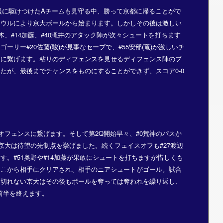
援に駆けつけたAチームも見守る中、勝って京都に帰ることがで
ァウルにより京大ボールから始まります。しかしその後は激しい
木、#14加藤、#40滝井のアタック陣が次々シュートを打ちます
リー#20佐藤(駿)が見事なセーブで、#55安部(竜)が激しいチ
スに繋げます。粘りのディフェンスを見せるディフェンス陣のプ
たが、最後までチャンスをものにすることができず、スコア0-0
オフェンスに繋げます。そして第2Q開始早々、#0荒神のパスか
京大は待望の先制点を挙げました。続くフェイスオフも#27渡辺
。#51奥野や#14加藤が果敢にシュートを打ちますが惜しくも
そこから相手にクリアされ、相手のニアシュートがゴール。試合
り切れない京大はその後もボールを奪っては奪われを繰り返し、
前半を終えます。