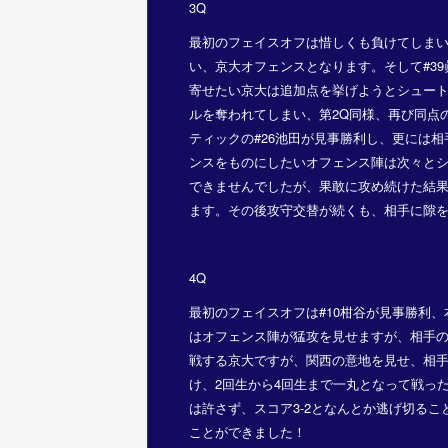
3Q
最初のフェイスオフは惜しくも負けてしまいま
い、京大オフェンスとなります。そして#3
寄せたい京大は追加点を挙げようとシュー
ルを奪われてしまい、第2Q同様、再び同点
ティックの#26池田が見事勝利し、更には
ンスをものにしたいオフェンス陣は次々と
できませんでしたが、果敢に攻め続けた結果
ます。その後攻守交替が続くも、相手に隙を
4Q
最初のフェイスオフは#10柑谷が見事勝利
はオフェンス陣が猛攻を見せますが、相手
戦する京大ですが、関西の意地を見せ、相
け、2回生から4回生まで一丸となって戦っ
は許さず、スコア3-2となんとか逃げ切る
ことができました！