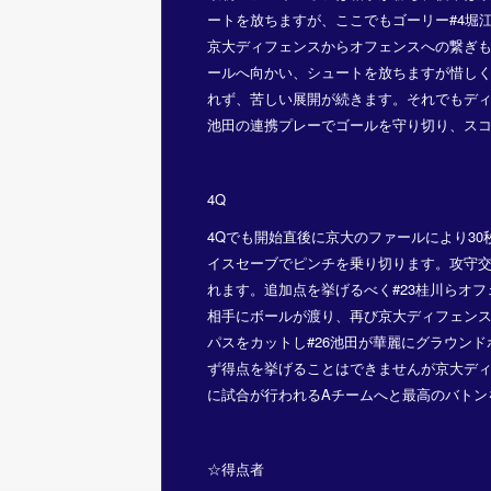
ートを放ちますが、ここでもゴーリー#4堀
京大ディフェンスからオフェンスへの繋ぎも着
ールへ向かい、シュートを放ちますが惜し
れず、苦しい展開が続きます。それでもディフ
池田の連携プレーでゴールを守り切り、スコ
4Q
4Qでも開始直後に京大のファールにより30
イスセーブでピンチを乗り切ります。攻守交
れます。追加点を挙げるべく#23桂川らオ
相手にボールが渡り、再び京大ディフェンス
パスをカットし#26池田が華麗にグラウン
ず得点を挙げることはできませんが京大ディ
に試合が行われるAチームへと最高のバトン
☆得点者