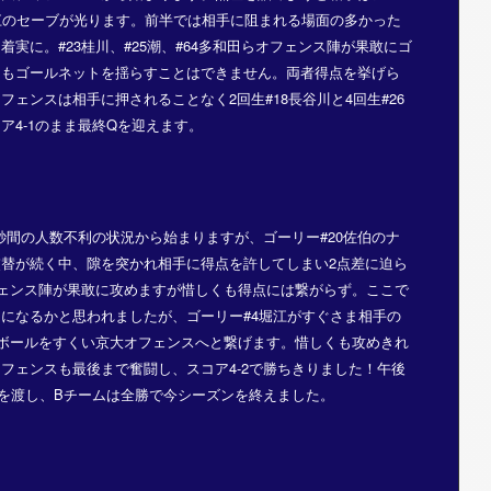
江のセーブが光ります。前半では相手に阻まれる場面の多かった
実に。#23桂川、#25潮、#64多和田らオフェンス陣が果敢にゴ
くもゴールネットを揺らすことはできません。両者得点を挙げら
ェンスは相手に押されることなく2回生#18長谷川と4回生#26
ア4-1のまま最終Qを迎えます。
秒間の人数不利の状況から始まりますが、ゴーリー#20佐伯のナ
替が続く中、隙を突かれ相手に得点を許してしまい2点差に迫ら
フェンス陣が果敢に攻めますが惜しくも得点には繋がらず。ここで
になるかと思われましたが、ゴーリー#4堀江がすぐさま相手の
ドボールをすくい京大オフェンスへと繋げます。惜しくも攻めきれ
フェンスも最後まで奮闘し、スコア4-2で勝ちきりました！午後
を渡し、Bチームは全勝で今シーズンを終えました。