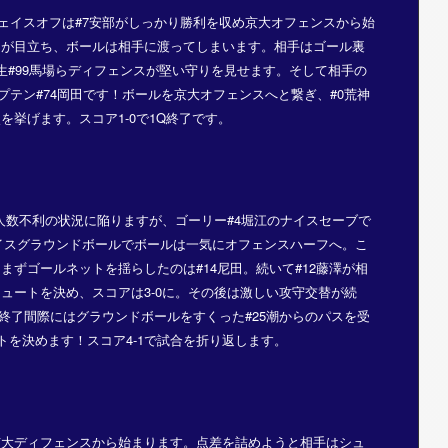
ェイスオフは#7安部がしっかり勝利を収め京大オフェンスから始
スが目立ち、ボールは相手に渡ってしまいます。相手はゴール裏
生#99馬場らディフェンスが堅い守りを見せます。そして相手の
プテン#74岡田です！ボールを京大オフェンスへと繋ぎ、#0荒神
挙げます。スコア1-0で1Q終了です。
の人数不利の状況に陥りますが、ゴーリー#4堀江のナイスセーブで
ナイスグラウンドボールでボールは一気にオフェンスハーフへ。こ
ずゴールネットを揺らしたのは#14尼田。続いて#12藤澤が相
ュートを決め、スコアは3-0に。その後は激しい攻守交替が続
終了間際にはグラウンドボールをすくった#25潮からのパスを受
トを決めます！スコア4-1で試合を折り返します。
京大ディフェンスから始まります。点差を詰めようと相手はシュ