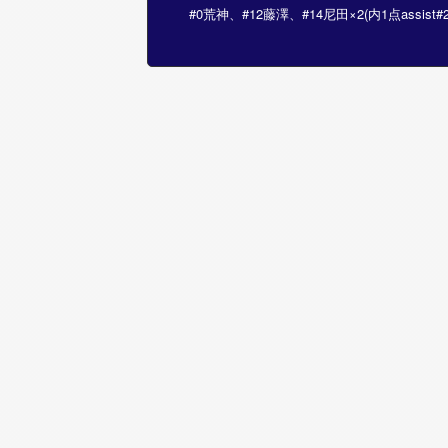
#0荒神、#12藤澤、#14尼田×2(内1点assist#