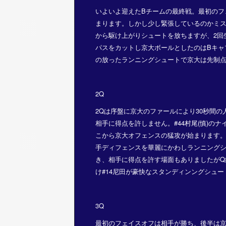
いよいよ迎えたBチームの最終戦。最初のフ
まります。しかし少し緊張しているのかミ
から駆け上がりシュートを放ちますが、2回
パスをカットし京大ボールとしたのはBキャ
の放ったランニングシュートで京大は先制点を
2Q
2Qは序盤に京大のファールにより30秒間
相手に得点を許しません。#44村尾(慎)の
こから京大オフェンスの猛攻が始まります。ま
手ディフェンスを華麗にかわしランニングシ
き、相手に得点を許す場面もありましたがQ
け#14尼田が豪快なスタンディンングシュー
3Q
最初のフェイスオフは相手が勝ち、後半は