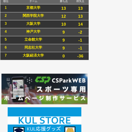
順位
チーム
勝ち点
得失点
1
京都大学
13
13
2
関西学院大学
12
13
3
大阪大学
10
14
4
神戸大学
9
-2
5
立命館大学
9
-1
6
同志社大学
9
-1
7
大阪経済大学
0
-36