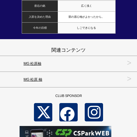
座右の銘
広く浅く
入部を決めた理由
部の居心地がよかったから。
今年の目標
しごできになる
関連コンテンツ
>
MG 松原柚
>
MG 松原 柚
CLUB SPONSOR