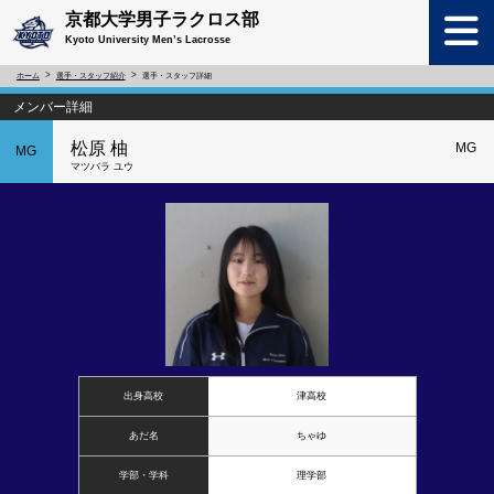
京都大学男子ラクロス部
Kyoto University Men’s Lacrosse
ホーム
選手・スタッフ紹介
選手・スタッフ詳細
メンバー詳細
松原 柚
MG
MG
マツバラ ユウ
出身高校
津高校
あだ名
ちゃゆ
学部・学科
理学部