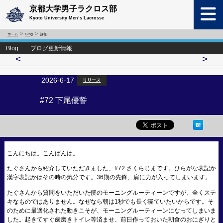
京都大学男子ラクロス部
Kyoto University Men’s Lacrosse
ホーム
Blog
詳細
Blog ブログ更新情報
<
>
2026-6-17
リリース
#72 下尾優誓
こんにちは。こんばんは。
たぐさんから紹介していただきました、#72 さくらじまです。ひらがな表記か
漢字表記かはその時の気分です。36期の先鋒、肩に力が入ってしまいます。
たぐさんから質問をいただいた僕のモーニングルーティーンですが、全くステ
キなものではありません。なぜなら朝は1秒でも長く寝ていたいからです。そ
のために最適化された動きこそが、モーニングルーティーンになってしまいま
した。起きてすぐ歯磨きトイレ等済ませ、前日作っておいた朝食のおにぎりと