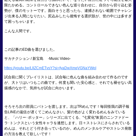
限たかめる。コントロールできない色んな巡り合わせに、自分から切り込む姿
勢が、僕のモットーです。面白そうと思ったら、逮捕されない範囲でチャレン
ジ出来る人間になりたい。尻込みしたら後悔する選択肢が、世の中には多すぎ
て困っちゃいます。
こんな人間です。
この記事のED曲を選びました。
サカナクション / 新宝島 -Music Video-
https://youtu.be/LIlZCmETvsY?si=fyaDwXmqVGNaYWpI
試合前に聞くプレイリストは、試合毎に色んな曲を組み合わせて作るのです
が、大トリはいつもこの曲です。何度も聞いた安心感と、それでも褪せない高
揚感のなかで、気持ちが試合に向かいます。
そろそろ次の部員にバトンを渡します。次はTRめんです！毎回怪我の調子報
告LINEの返信が遅くてごめんなさい。髪の色がよく変わるめんをみている
と、「ハリー･ポッター」シリーズに出てくる、"七変化"体質のニンファドー
ラ･トンクスという女性キャラを連想します。日々ストレスにさらされている
めんは、それとどう付き合っているのか。めんのメンタルケアやストレス発散
の方法を教えて欲しいです！