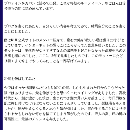
プロテインをカバンに詰めて出発。これが毎朝のルーティーン。朝ごはんは信
号待ちの間に詰め込んでいます。
ブログを書くにあたり、自分らしい内容を考えてみて、結局自分のことを書く
ことにしました。
僕はKUL公式サイトのメンバー紹介で、座右の銘を"欲しい運は獲りに行く"と
しています。インターネットの隅っこにころがってた言葉を拾いました。この
モットーは、主体性がなさすぎてなんの出来事も起こせなかった高校生活の大
反省を糧に過ごした、ここ1、2年で見出したものです。このモットーにたど
り着くまで今までやってみたことを一部挙げてみます。
①髭を伸ばしてみた
今ではすっかり馴染んだ(つもり)のこの髭。しかし生まれた時からこうだった
訳ではありません。髭を伸ばそうと思い立ったタイミングがありました。高校
時代から、髭が濃かった僕は、生まれつき髭の薄い人が羨ましく、毎日刃物を
肌に押し付けなければならないことにうんざりしていました。髭脱毛も考えま
したが、髭が生えなくなると思うと気が引けました。髭が生えることにより得
られるかもしれない何かを捨ててしまう気がしたのです。浪人の夏、己の髭の
可能性に、最後のチャンスを与えました。