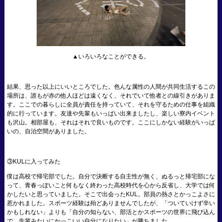
▲いろいろなことができる。
結果、思った以上にいいところでした。色んな属性の人間が共同生活するこの
場所は、誰もが赤の他人ほどは遠くなく、それでいて他者との線引きがありま
す。ここでの暮らしに全員が責任を持っていて、それを守るための仕事を組織
的に行っています。友達や先輩もいっぱい出来ましたし、楽しい寮内イベント
も沢山。相部屋も、それはそれで良いものです。ここにしかない経験がいっぱ
いの、自治空間がありました。
③KULに入ってみた
僕は高校で帰宅部でした。自分で決断する自主性が無く、ぬるっと帰宅部にな
って、青春っぽいこと何もなく終わった高校時代を心から反省し、大学では何
かしたいと思っていました。そこで出会ったKUL。部員の熱さとかっこよさに
惹かれました。スポーツ経験は殆どありませんでしたが、「ついていけず辛い
かもしれない」よりも「自分の知らない、部活とかスポーツの世界に飛び込ん
で、先輩みたいにかっこいい自分になりたい」が勝ちました。