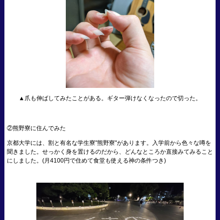
▲爪も伸ばしてみたことがある。ギター弾けなくなったので切った。
②熊野寮に住んでみた
京都大学には、割と有名な学生寮"熊野寮"があります。入学前から色々な噂を
聞きました。せっかく身を置けるのだから、どんなところか直接みてみること
にしました。(月4100円で住めて食堂も使える神の条件つき)