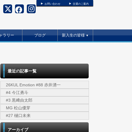
お問い合わせ
交通のご案内
ャラリー
ブログ
新入生の皆様
▼
最近の記事一覧
26KUL Emotion #88 赤井湧一
#4 今江勇斗
#3 黒﨑由太郎
MG 松山優芽
#27 樋口未来
アーカイブ