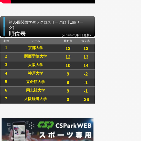
第35回関西学生ラクロスリーグ戦【1部リー
グ】
順位表
(2026年2月6日更新)
順位
チーム
勝ち点
得失点
1
京都大学
13
13
2
関西学院大学
12
13
3
大阪大学
10
14
4
神戸大学
9
-2
5
立命館大学
9
-1
6
同志社大学
9
-1
7
大阪経済大学
0
-36