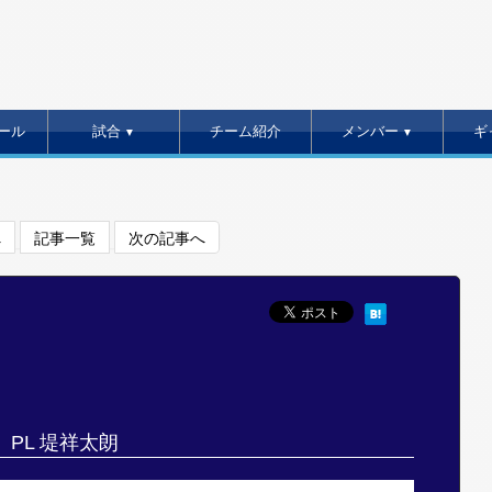
ール
試合
チーム紹介
メンバー
ギ
▼
▼
へ
記事一覧
次の記事へ
PL 堤祥太朗