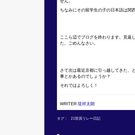
せん。
ちなみにその留学生の子の日本語は関
ここら辺でブログを終わります。見返
た。ごめんなさい。
さて次は最近京都に引っ越してきた、
事とかあるのでしょうか？
それではよろしく！
WRITER:
堤祥太朗
タグ：
21部員リレー日記