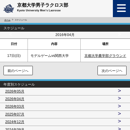
京都大学男子ラクロス部
Kyoto University Men’s Lacrosse
ホーム
スケジュール
スケジュール
<
>
2016年04月
日付
内容
場所
17日(
日
)
モデルゲームvs関西大学
京都大学農学部グラウンド
前のページへ
次のページヘ
年度別スケジュール
>
2026年05月
>
2026年04月
>
2026年03月
>
2025年07月
>
2024年12月
>
2024年09月