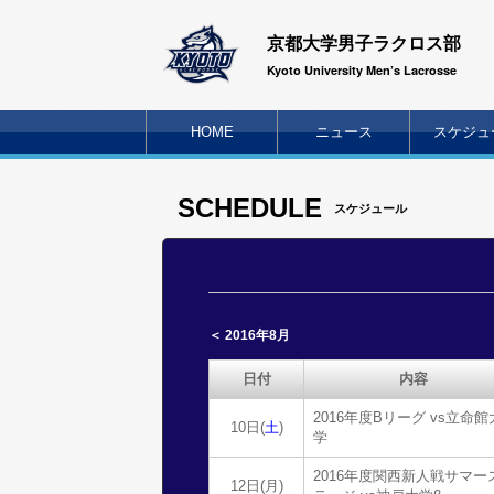
京都大学男子ラクロス部
Kyoto University Men’s Lacrosse
HOME
ニュース
スケジュ
SCHEDULE
スケジュール
＜ 2016年8月
日付
内容
2016年度Bリーグ vs立命館
10日(
土
)
学
2016年度関西新人戦サマー
12日(月)