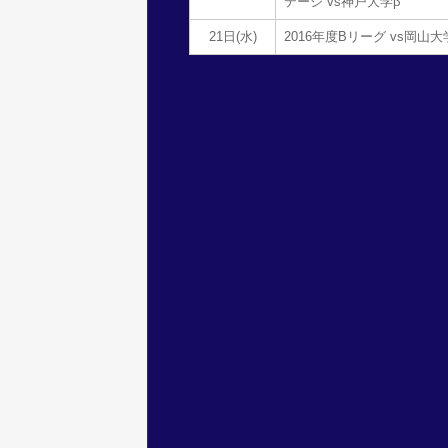
テージ vs神戸大学β
21日(水)
2016年度Bリーグ vs岡山大