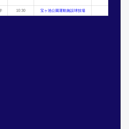
学
10:30
宝ヶ池公園運動施設球技場