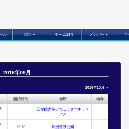
ール
試合
チーム紹介
メンバー
ギ
▼
▼
2016年09月
2016年10月 ＞
開始時間
場所
備考
大
立命館大学びわこくさつキャン
--
パス
ス
12:10
舞洲運動公園