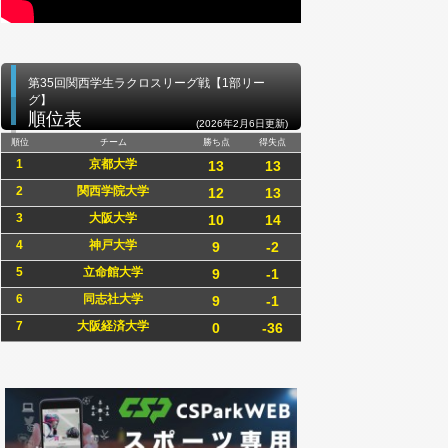
第35回関西学生ラクロスリーグ戦【1部リー
グ】
順位表
(2026年2月6日更新)
順位
チーム
勝ち点
得失点
1
京都大学
13
13
2
関西学院大学
12
13
3
大阪大学
10
14
4
神戸大学
9
-2
5
立命館大学
9
-1
6
同志社大学
9
-1
7
大阪経済大学
0
-36