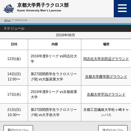
京都大学男子ラクロス部
Kyoto University Men’s Lacrosse
ホーム
スケジュール
スケジュール
<
>
2016年08月
日付
内容
場所
2016年度Bリーグ vs同志社大
12日(金)
同志社大学京田辺グラウンド
学
14日(
日
)
第27回関西学生ラクロスリー
京都大学農学部グラウンド
12:00〜
グ戦 vs大阪産業大学
2016年度Bリーグ vs京都産業
17日(水)
京都大学宇治グラウンド
大学
21日(
日
)
第27回関西学生ラクロスリー
京都工芸繊維大学松ヶ崎キャ
10:30〜
グ戦 vs大手前大学
ンパス
前のページへ
次のページヘ