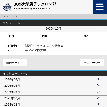
京都大学男子ラクロス部
Kyoto University Men’s Lacrosse
ホーム
スケジュール
スケジュール
<
>
2020年10月
日付
内容
場所
31日(
土
)
関西学生ラクロス2020特別大
12:15〜
会 vs立命館大学
前のページへ
次のページヘ
年度別スケジュール
>
2026年05月
>
2026年04月
>
2026年03月
>
2025年07月
>
2024年12月