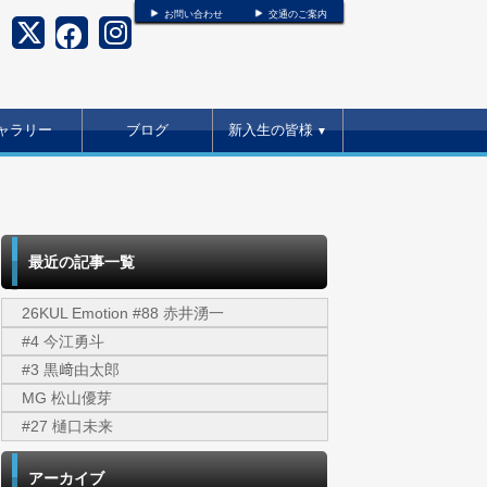
お問い合わせ
交通のご案内
ャラリー
ブログ
新入生の皆様
▼
最近の記事一覧
26KUL Emotion #88 赤井湧一
#4 今江勇斗
#3 黒﨑由太郎
MG 松山優芽
#27 樋口未来
アーカイブ