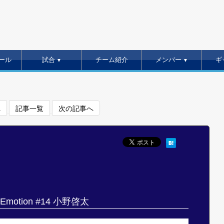
ール
試合
チーム紹介
メンバー
ギ
▼
▼
へ
記事一覧
次の記事へ
 Emotion #14 小野啓太