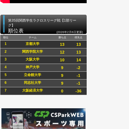
第35回関西学生ラクロスリーグ戦【1部リー
グ】
順位表
(2026年2月6日更新)
順位
チーム
勝ち点
得失点
1
京都大学
13
13
2
関西学院大学
12
13
3
大阪大学
10
14
4
神戸大学
9
-2
5
立命館大学
9
-1
6
同志社大学
9
-1
7
大阪経済大学
0
-36