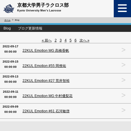
京都大学男子ラクロス部
Kyoto University Men’s Lacrosse
ホーム
Blog
Blog ブログ更新情報
« 前へ
2
3
4
5
6
次へ »
2022-09-17
>
22KUL Emotion MG 高橋香帆
00:00:00
2022-09-15
>
22KUL Emotion #55 岡僚祐
00:00:00
2022-09-13
>
22KUL Emotion #27 荒井智裕
00:00:00
2022-09-11
>
22KUL Emotion MG 中村優梨花
00:00:00
2022-09-09
>
22KUL Emotion #61 石河敏啓
00:00:00